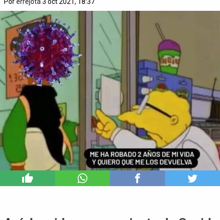
Por
errejota
3 oct 2021, 18:37
6