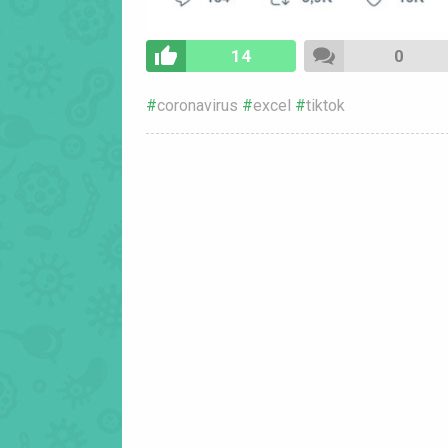
14
0
coronavirus
excel
tiktok