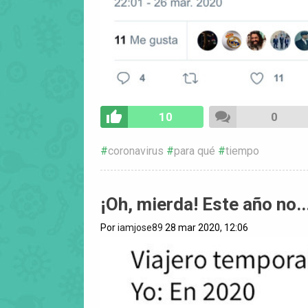
10
0
coronavirus
para qué
tiempo
¡Oh, mierda! Este año no..
Por
iamjose89
28 mar 2020, 12:06