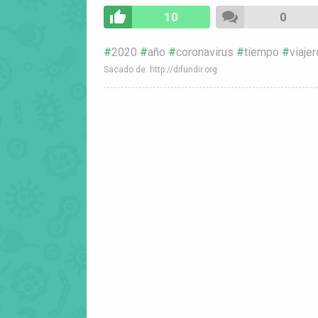
10
0
2020
año
coronavirus
tiempo
viajer
Sacado de: http://difundir.org