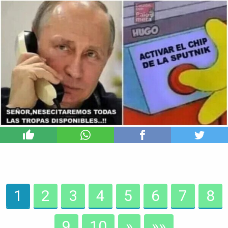
3
1
2
3
4
5
6
7
8
9
10
»
»»