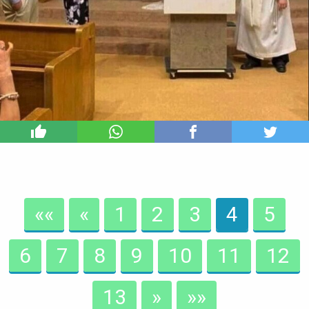
11
««
«
1
2
3
4
5
6
7
8
9
10
11
12
13
»
»»