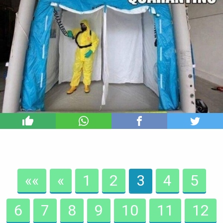
3
««
«
1
2
3
4
5
6
7
8
9
10
11
12