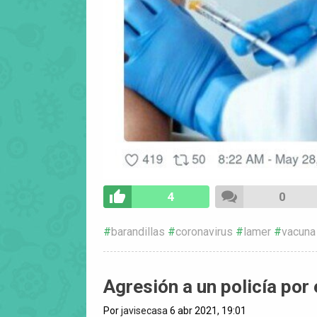
4
0
barandillas
coronavirus
lamer
vacuna
Agresión a un policía por 
Por
javisecasa
6 abr 2021, 19:01