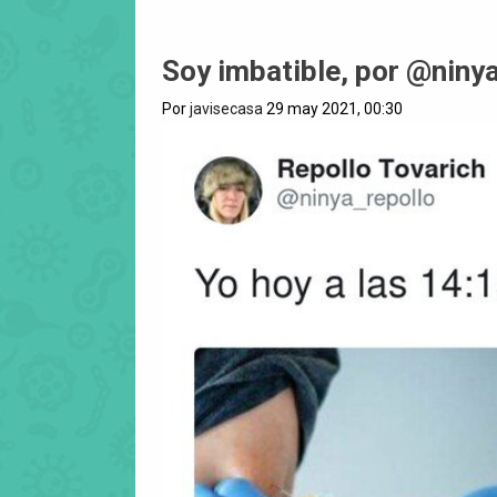
Soy imbatible, por @niny
Por
javisecasa
29 may 2021, 00:30