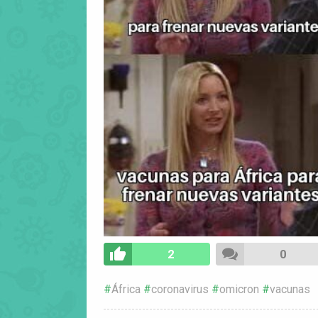
2
0
África
coronavirus
omicron
vacunas