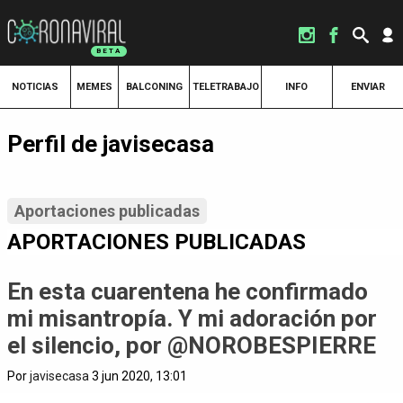
NOTICIAS
MEMES
BALCONING
TELETRABAJO
INFO
ENVIAR
Perfil de javisecasa
Aportaciones publicadas
APORTACIONES PUBLICADAS
En esta cuarentena he confirmado
mi misantropía. Y mi adoración por
el silencio, por @NOROBESPIERRE
Por
javisecasa
3 jun 2020, 13:01