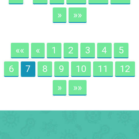
»
»»
««
«
1
2
3
4
5
6
7
8
9
10
11
12
»
»»