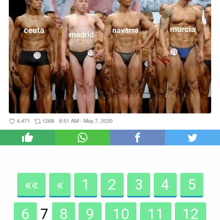
5
««
«
1
2
3
4
5
6
7
8
9
10
11
12