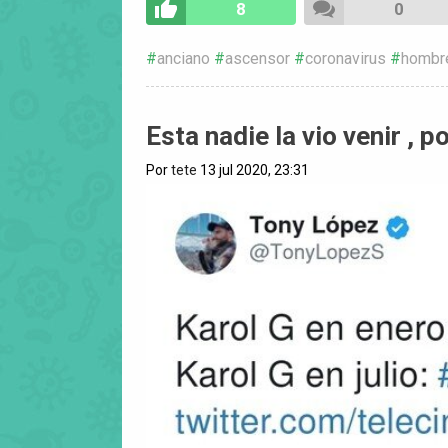
8
0
anciano
ascensor
coronavirus
hombr
Esta nadie la vio venir ,
Por
tete
13 jul 2020, 23:31