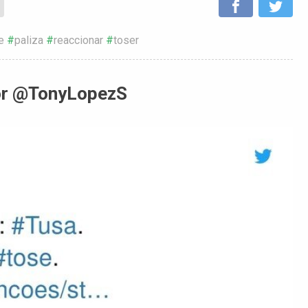
e
paliza
reaccionar
toser
 por @TonyLopezS