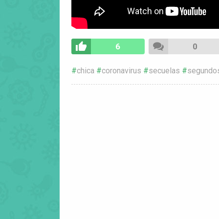
6
0
chica
coronavirus
secuelas
segundo