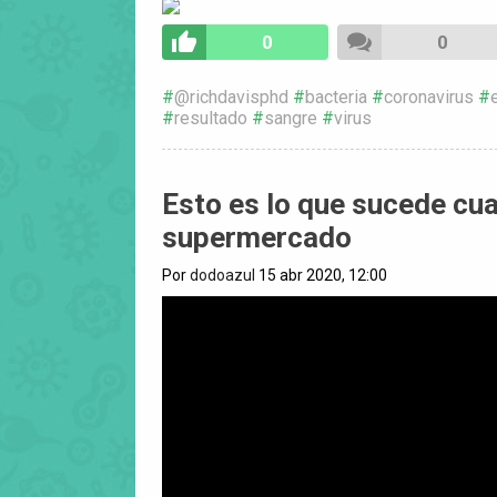
0
0
@richdavisphd
bacteria
coronavirus
resultado
sangre
virus
Esto es lo que sucede cua
supermercado
Por
dodoazul
15 abr 2020, 12:00