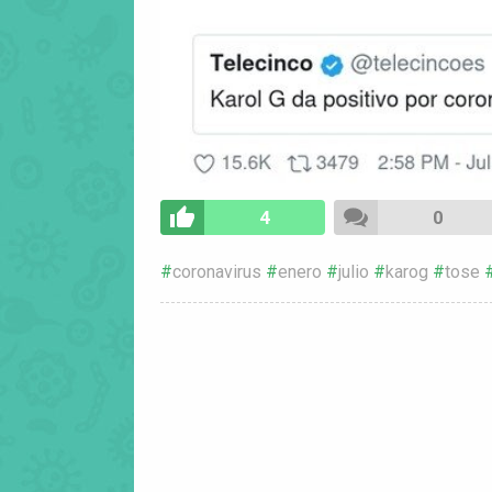
4
0
coronavirus
enero
julio
karog
tose