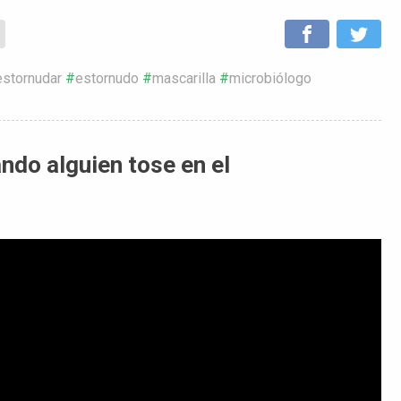
estornudar
estornudo
mascarilla
microbiólogo
ndo alguien tose en el