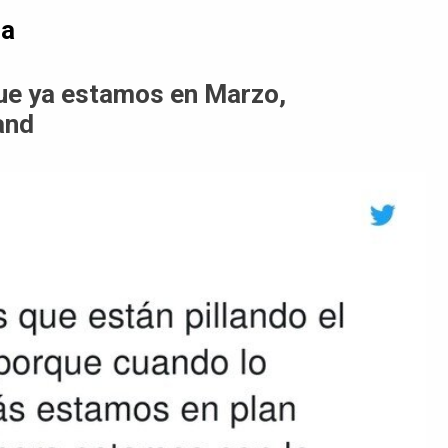
da
ue ya estamos en Marzo,
and