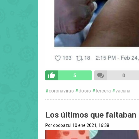
5
0
coronavirus
dosis
tercera
vacuna
Los últimos que faltaban
Por
dodoazul
10 ene 2021, 16:38