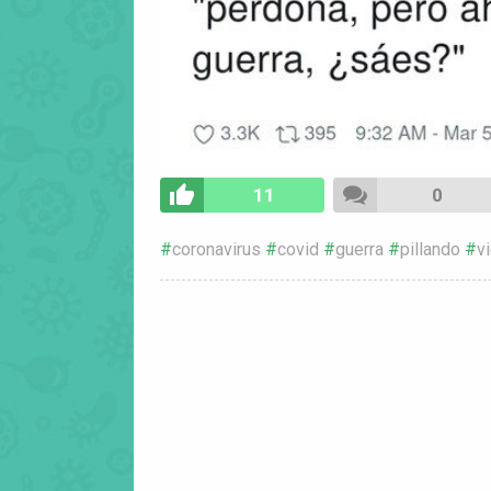
11
0
coronavirus
covid
guerra
pillando
v