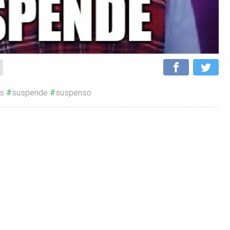
us
suspende
suspenso