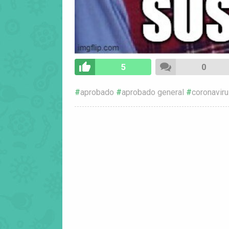
5
0
aprobado
aprobado general
coronavir