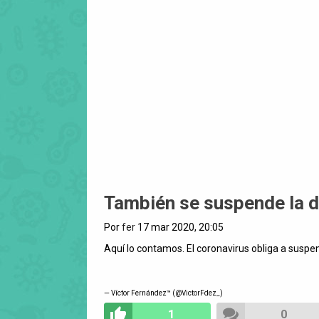
También se suspende la d
Por
fer
17 mar 2020, 20:05
Aquí lo contamos. El coronavirus obliga a suspen
— Víctor Fernández™ (@VictorFdez_)
1
0