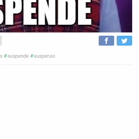
us
suspende
suspenso