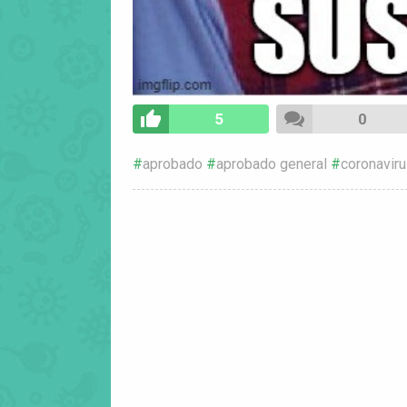
5
0
aprobado
aprobado general
coronavir