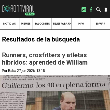
NOTICIAS
MEMES
BALCONING
TELETRABAJO
INFO
ENVIAR
Resultados de la búsqueda
Runners, crosfitters y atletas
híbridos: aprended de William
Por
Baba
27 jun 2026, 13:15