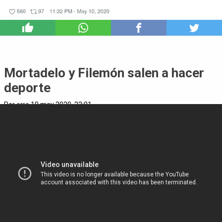
8
Mortadelo y Filemón salen a hacer
deporte
Por
erre
10 may 2020, 22:01