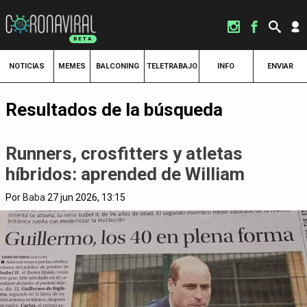
NOTICIAS
MEMES
BALCONING
TELETRABAJO
INFO
ENVIAR
Resultados de la búsqueda
Runners, crosfitters y atletas
híbridos: aprended de William
Por
Baba
27 jun 2026, 13:15