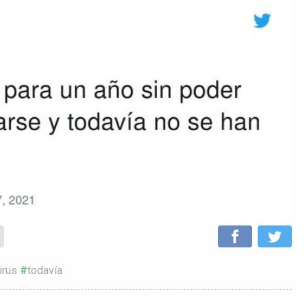
irus
todavía