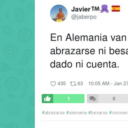
1
0
abrazarse
alemania
besarse
coronav