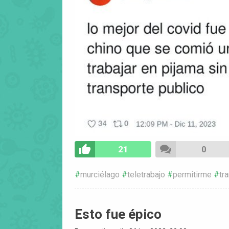
21
0
murciélago
teletrabajo
permitirme
tr
Esto fue épico