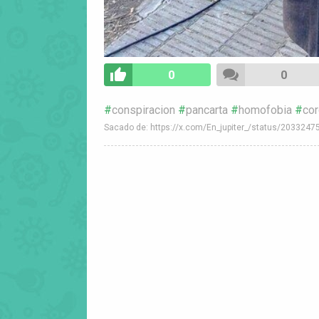
0
0
conspiracion
pancarta
homofobia
cor
Sacado de: https://x.com/En_jupiter_/status/20332