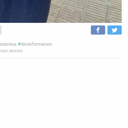
onavirus
desinformacion
47504913809900