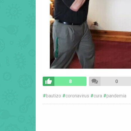
8
0
bautizo
coronavirus
cura
pandemia