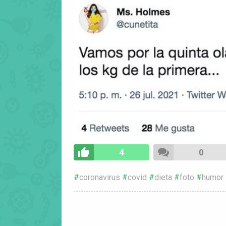
4
0
coronavirus
covid
dieta
foto
humor