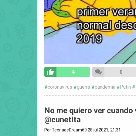
4
0
coronavirus
guerra
pandemia
Putin
No me quiero ver cuando 
@cunetita
Por
TeenageDream69
28 jul 2021, 21:31