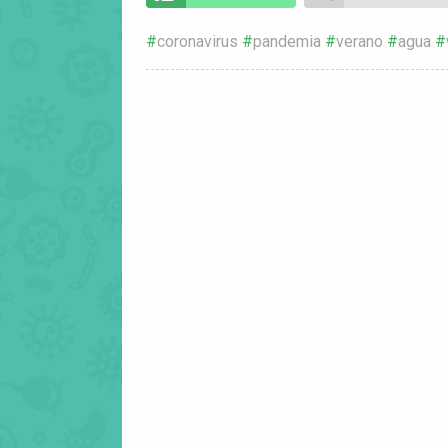
coronavirus
pandemia
verano
agua