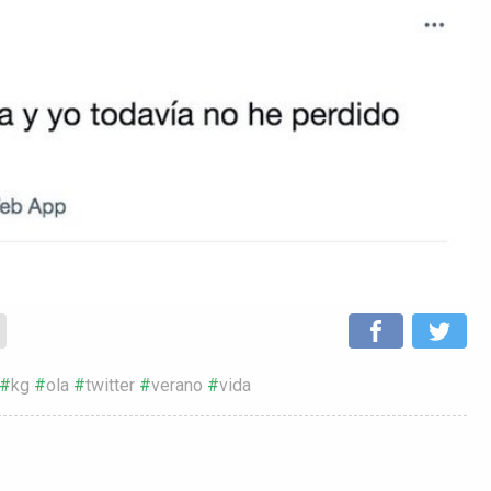
kg
ola
twitter
verano
vida