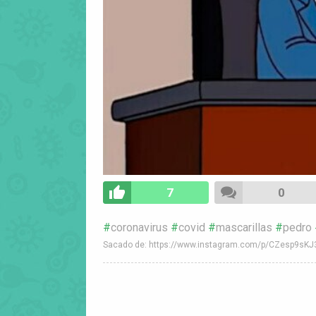
7
0
coronavirus
covid
mascarillas
pedro
Sacado de: https://www.instagram.com/p/CZesp9sKJ