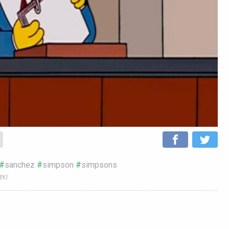
sanchez
simpson
simpsons
3Y/