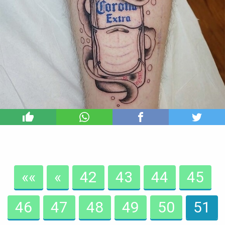
6
««
«
42
43
44
45
46
47
48
49
50
51