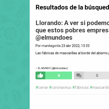
Resultados de la búsque
Llorando: A ver si podem
que estos pobres empresa
@elmundoes
Por
manilagorila
23 abr 2022, 13:33
Las fábricas de mascarillas al borde del abismo p
— EL MUNDO (@elmundoes)
4
0
cerrar
coronavirus
fábricas
mascarill