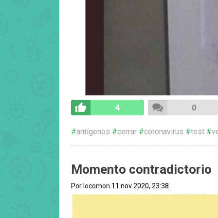
4
0
antígenos
cerrar
coronavirus
test
v
Momento contradictorio
Por
locomon
11 nov 2020, 23:38