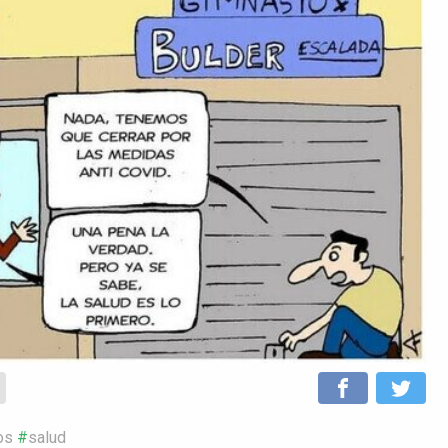
os
salud