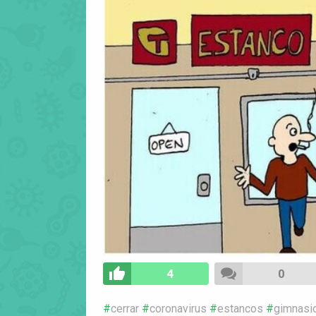
4
0
cerrar
coronavirus
estancos
gimnasi