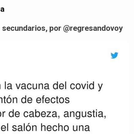
da
s secundarios, por @regresandovoy