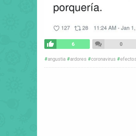
6
0
angustia
ardores
coronavirus
efecto