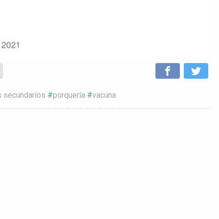
s secundarios
porquería
vacuna