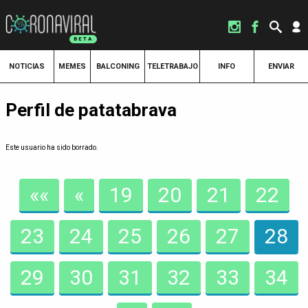
NOTICIAS
MEMES
BALCONING
TELETRABAJO
INFO
ENVIAR
Perfil de patatabrava
Este usuario ha sido borrado.
««
«
19
20
21
22
23
24
25
26
27
28
29
30
31
32
33
34