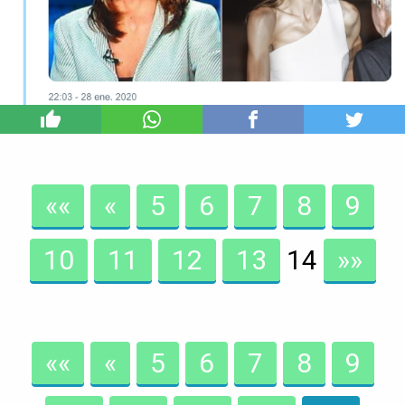
0
««
«
5
6
7
8
9
10
11
12
13
14
»»
««
«
5
6
7
8
9