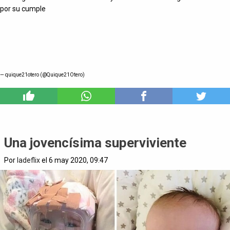
por su cumple
— quique21otero (@Quique21Otero)
2
Una jovencísima superviviente
Por
ladeflix
el 6 may 2020, 09:47