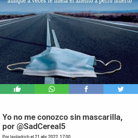
2
Yo no me conozco sin mascarilla,
por @SadCereal5
Por
laviladrich
el 21 abr 2022, 17:00