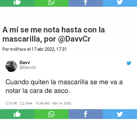
1
A mí se me nota hasta con la
mascarilla, por @DavvCr
Por
trollface
el 17 abr 2022, 17:31
5