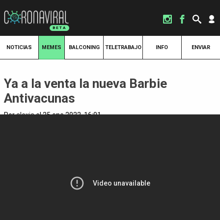
NOTICIAS
MEMES
BALCONING
TELETRABAJO
INFO
ENVIAR
Ya a la venta la nueva Barbie
Antivacunas
Por
alexia
el 25 ene 2022, 16:01