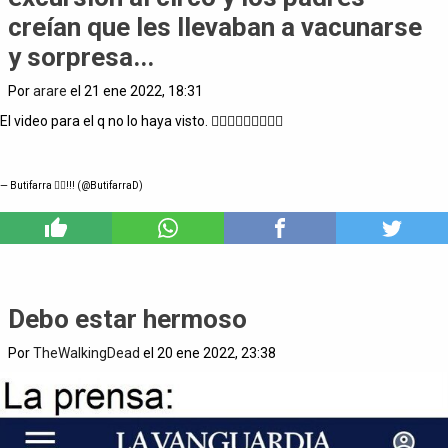
creían que les llevaban a vacunarse
y sorpresa...
Por
arare
el 21 ene 2022, 18:31
El video para el q no lo haya visto. 🤦🏻‍♂️🤦🏻‍♂️🤦🏻‍♂️
— Butifarra ✊🏽!!! (@ButifarraD)
5
Debo estar hermoso
Por
TheWalkingDead
el 20 ene 2022, 23:38