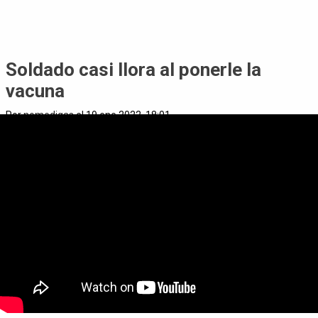
Soldado casi llora al ponerle la
vacuna
Por
nomedigas
el 19 ene 2022, 18:01