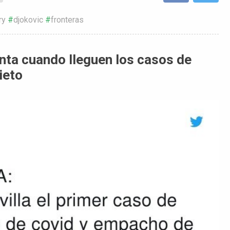
ry
djokovic
fronteras
ta cuando lleguen los casos de
ieto