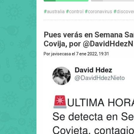
australia
control
coronavirus
discove
Pues verás en Semana San
Covija, por @DavidHdezN
Por
javisecasa
el 7 ene 2022, 19:31