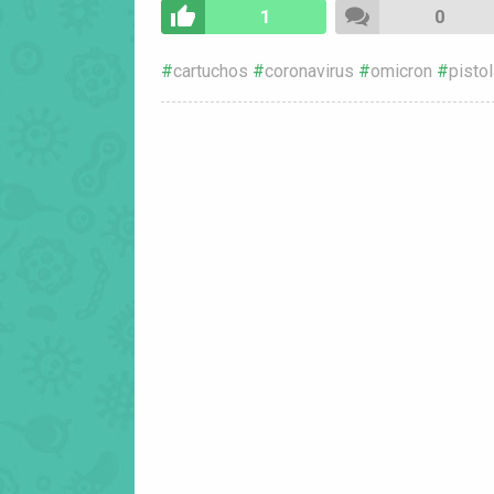
1
0
cartuchos
coronavirus
omicron
pisto