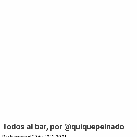
Todos al bar, por @quiquepeinado
Por
locomon
el 29 dic 2021, 20:01