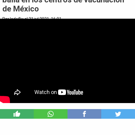
de México
Por
ladeflix
el 31 jul 2021, 16:01
5