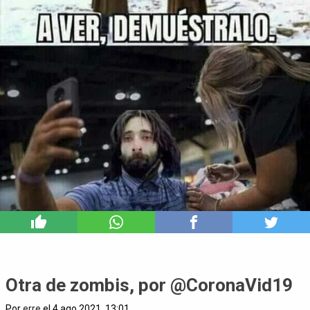
11
Otra de zombis, por @CoronaVid19
Por
erre
el 4 ago 2021, 13:01