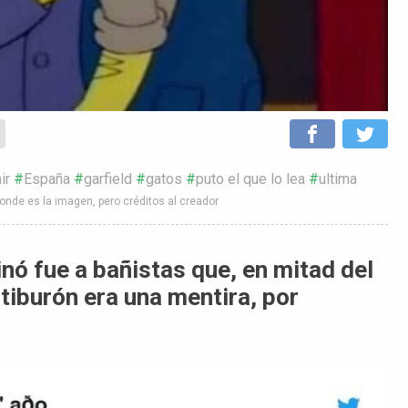
ir
España
garfield
gatos
puto el que lo lea
ultima
onde es la imagen, pero créditos al creador
nó fue a bañistas que, en mitad del
 tiburón era una mentira, por