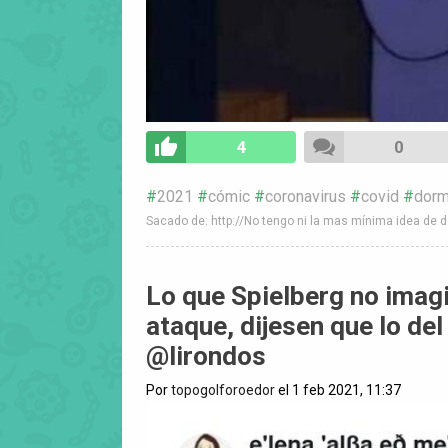
4
0
2021
cómic
coronavirus
covid
dorm
Sacado de: http://No tengo ni la mas mínima idea de d
Lo que Spielberg no imagi
ataque, dijesen que lo del
@lirondos
Por
topogolforoedor
el 1 feb 2021, 11:37