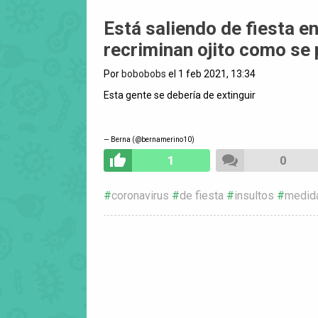
Está saliendo de fiesta e
recriminan ojito como se
Por
bobobobs
el 1 feb 2021, 13:34
Esta gente se debería de extinguir
— Berna (@bernamerino10)
1
0
coronavirus
de fiesta
insultos
medid