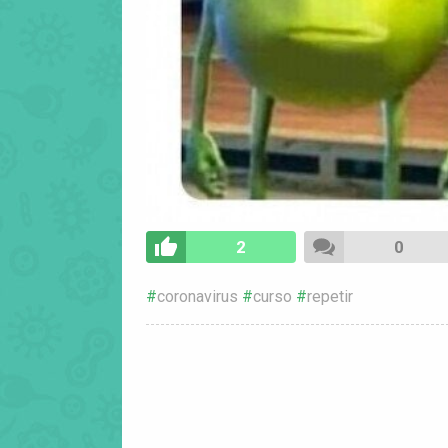
2
0
coronavirus
curso
repetir