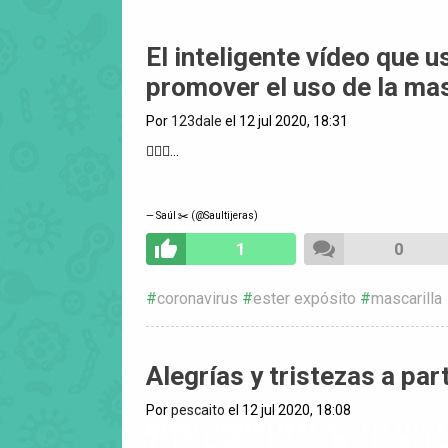
El inteligente vídeo que 
promover el uso de la mas
Por
123dale
el 12 jul 2020, 18:31
🤷🏼‍♂️...
— Saúl ✂️ (@Saultijeras)
1
0
coronavirus
ester expósito
mascarilla
Alegrías y tristezas a par
Por
pescaito
el 12 jul 2020, 18:08