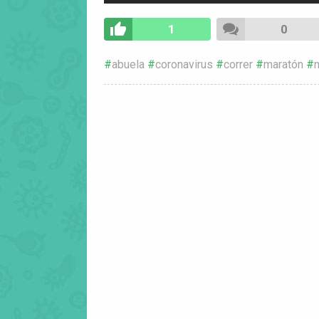
1
0
abuela
coronavirus
correr
maratón
n