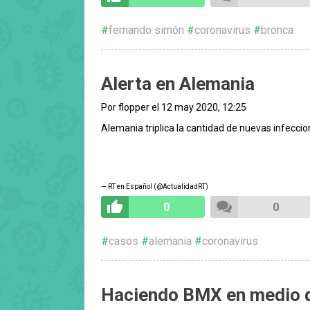
fernando simón
coronavirus
bronca
Alerta en Alemania
Por flopper el 12 may 2020, 12:25
Alemania triplica la cantidad de nuevas infeccio
— RT en Español (@ActualidadRT)
0
0
casos
alemania
coronavirus
Haciendo BMX en medio d