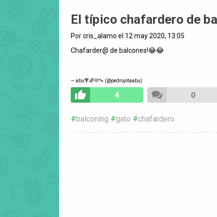
El típico chafardero de b
Por cris_alamo el 12 may 2020, 13:05
Chafarder@ de balcones!😂😂
— abu🔻🌈💜🐾 (@pedrojotaabu)
4
0
balconing
gato
chafardero