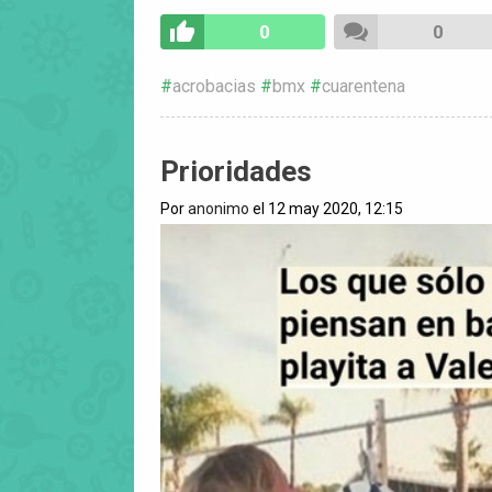
0
0
acrobacias
bmx
cuarentena
Prioridades
Por
anonimo
el 12 may 2020, 12:15