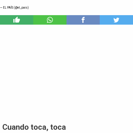
— EL PAÍS (@el_pais)
0
Cuando toca, toca