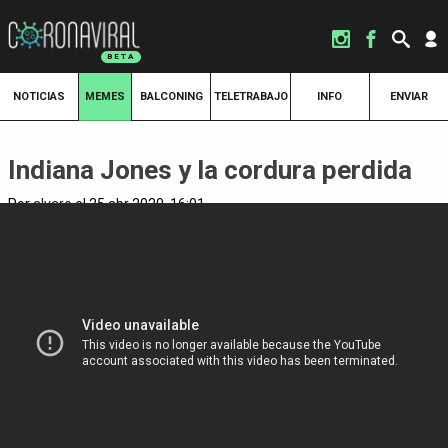
NOTICIAS
MEMES
BALCONING
TELETRABAJO
INFO
ENVIAR
Indiana Jones y la cordura perdida
Por
alvaro
el 25 abr 2020, 16:01