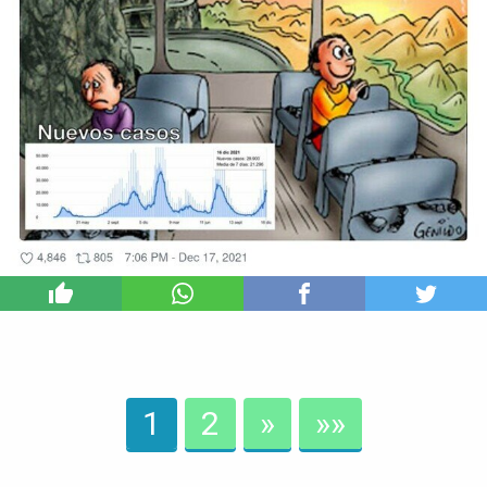
1
1
2
»
»»