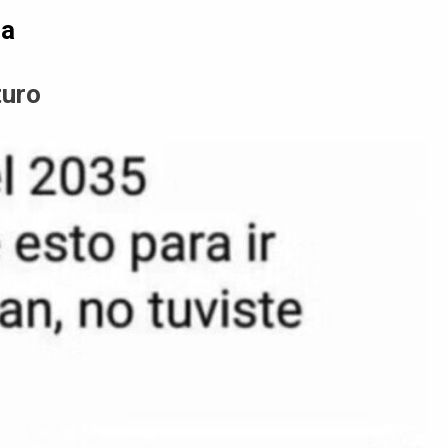
da
turo