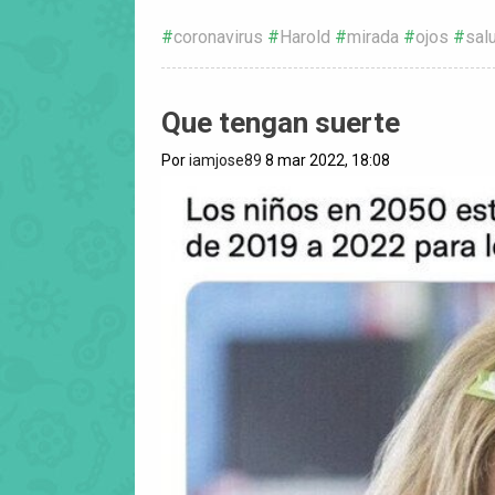
coronavirus
Harold
mirada
ojos
sal
Que tengan suerte
Por
iamjose89
8 mar 2022, 18:08