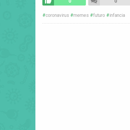
0
0
coronavirus
memes
futuro
infancia