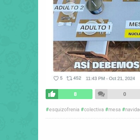
8
0
esquizofrenia
colectiva
mesa
navida