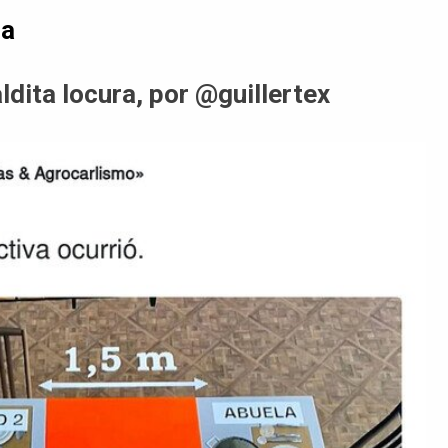
da
dita locura, por @guillertex