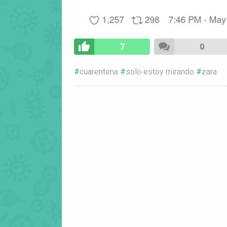
7
0
cuarentena
solo estoy mirando
zara