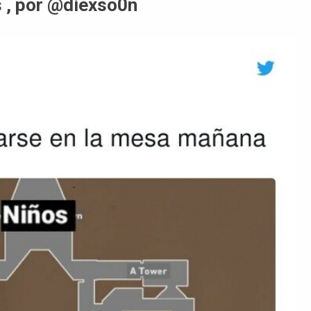
s , por @diexso0n