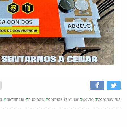
d
distancia
nucleos
comida familiar
covid
coronavirus