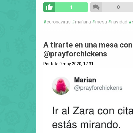
1
0
coronavirus
mañana
mesa
navidad
A tirarte en una mesa con
@prayforchickens
Por
tete
9 may 2020, 17:31