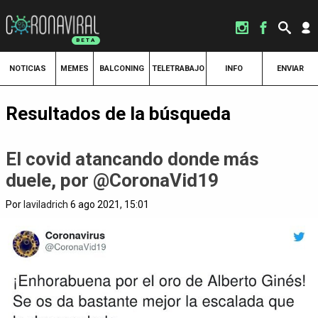
NOTICIAS
MEMES
BALCONING
TELETRABAJO
INFO
ENVIAR
Resultados de la búsqueda
El covid atancando donde más
duele, por @CoronaVid19
Por
laviladrich
6 ago 2021, 15:01