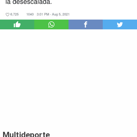
9
Multideporte