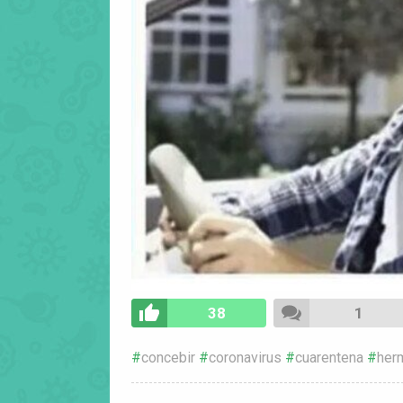
38
1
concebir
coronavirus
cuarentena
her