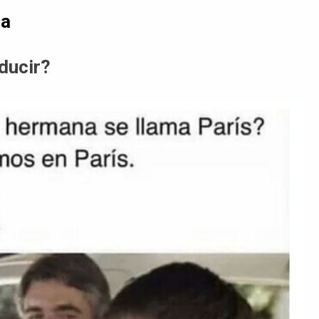
da
ducir?