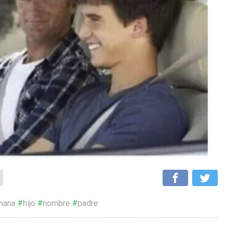
mana
hijo
nombre
padre