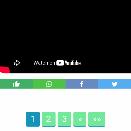
0
1
2
3
»
»»