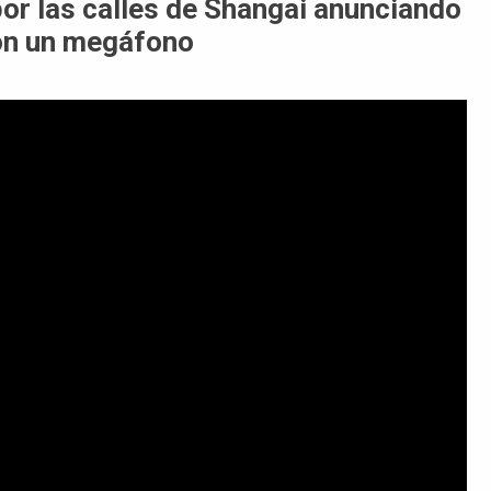
or las calles de Shangai anunciando
con un megáfono