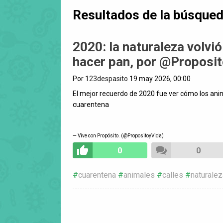
Resultados de la búsque
2020: la naturaleza volv
hacer pan, por @Proposi
Por
123despasito
19 may 2026, 00:00
El mejor recuerdo de 2020 fue ver cómo los ani
cuarentena
— Vive con Propósito. (@PropositoyVida)
0
0
cuarentena
animales
calles
naturalez