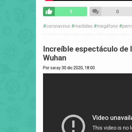
1
0
coronavirus
medidas
megáfono
perr
Increíble espectáculo de 
Wuhan
Por
saray
30 dic 2020, 18:00