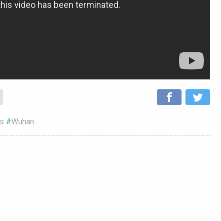
es
Wuhan