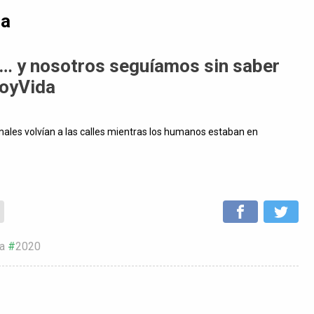
da
ió… y nosotros seguíamos sin saber
toyVida
males volvían a las calles mientras los humanos estaban en
a
2020