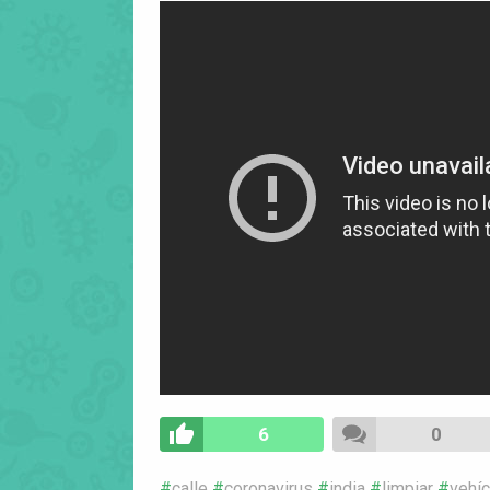
6
0
calle
coronavirus
india
limpiar
vehíc