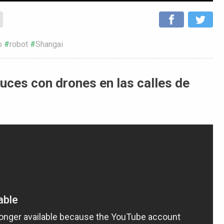
o
robot
Shangai
luces con drones en las calles de