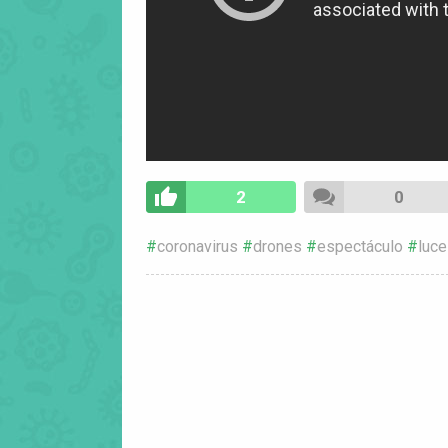
2
0
coronavirus
drones
espectáculo
luc