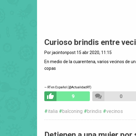
Curioso brindis entre veci
Por jacintonpost 15 abr 2020, 11:15
En medio de la cuarentena, varios vecinos de una
copas
— RT en Español (@ActualidadRT)
9
0
italia
balconing
brindis
vecinos
Detienen a una mujer por