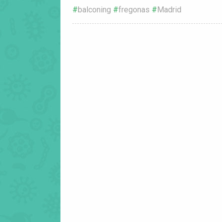
balconing
fregonas
Madrid