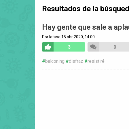
Resultados de la búsque
Hay gente que sale a apla
Por latusa 15 abr 2020, 14:00
3
0
balconing
disfraz
resistiré