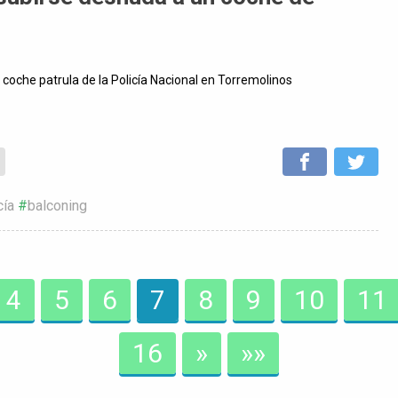
coche patrula de la Policía Nacional en Torremolinos
cía
balconing
4
5
6
7
8
9
10
11
16
»
»»