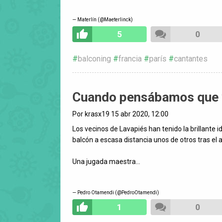
— Materlín (@Maeterlinck)
5
0
balconing
francia
parís
cantantes
Cuando pensábamos que ya
Por krasx19 15 abr 2020, 12:00
Los vecinos de Lavapiés han tenido la brillante 
balcón a escasa distancia unos de otros tras el 
Una jugada maestra...
— Pedro Otamendi (@PedroOtamendi)
1
0