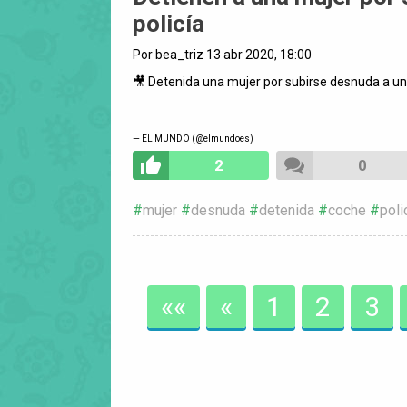
policía
Por bea_triz 13 abr 2020, 18:00
🎥 Detenida una mujer por subirse desnuda a un 
— EL MUNDO (@elmundoes)
2
0
mujer
desnuda
detenida
coche
poli
««
«
1
2
3