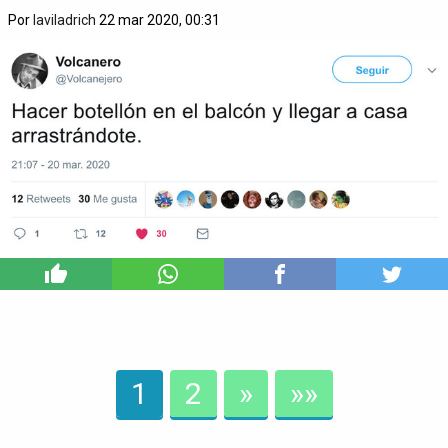
Por
laviladrich
22 mar 2020, 00:31
5
1
2
»
»»