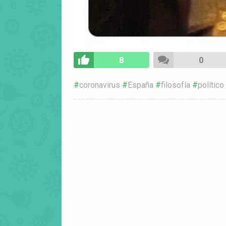
8
0
coronavirus
España
filosofía
político