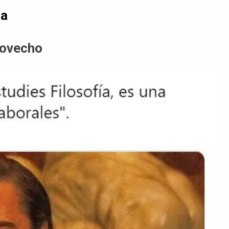
da
rovecho