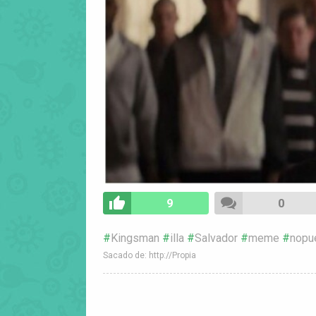
9
0
Kingsman
illa
Salvador
meme
nopu
Sacado de: http://Propia