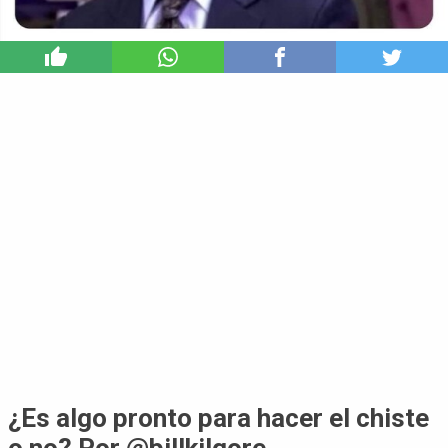
12
¿Es algo pronto para hacer el chiste
o no? Por @billkilgore_