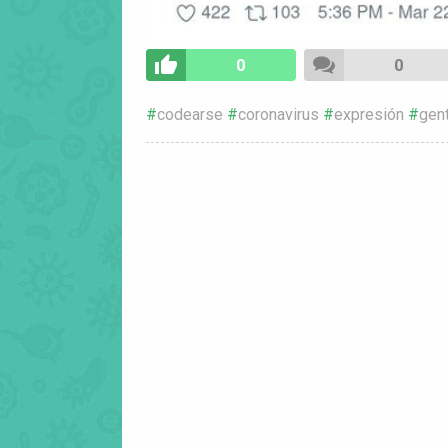
0
0
codearse
coronavirus
expresión
gen