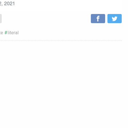
te
literal