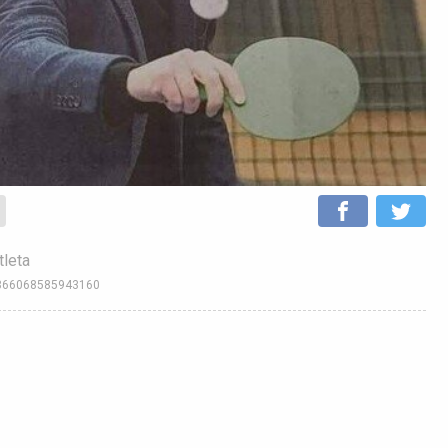
tleta
70366068585943160