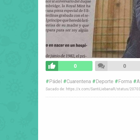
0
0
Pádel
Cuarentena
Deporte
Forma
A
Sacado de: https://x.com/SantiLiebanaR/status/20